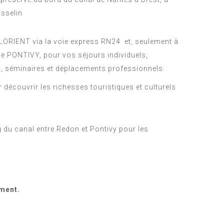
osselin
t LORIENT via la voie express RN24 et, seulement à
 de PONTIVY, pour vos séjours individuels,
s, séminaires et déplacements professionnels.
r découvrir les richesses touristiques et culturels
ng du canal entre Redon et Pontivy pour les
ement.