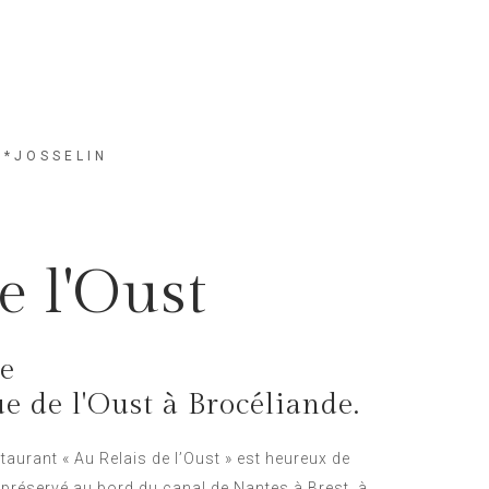
**JOSSELIN
e l'Oust
ne
e de l'Oust à Brocéliande.
staurant « Au Relais de l’Oust » est heureux de
 préservé au bord du canal de Nantes à Brest, à