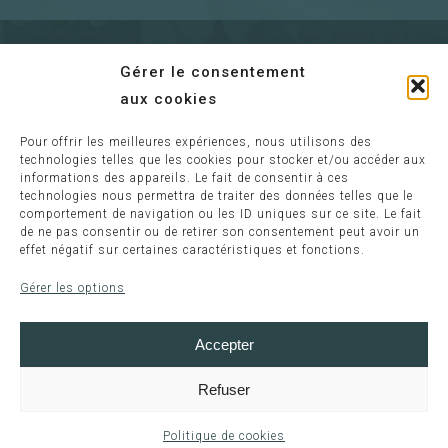
Gérer le consentement
aux cookies
Pour offrir les meilleures expériences, nous utilisons des
Envoyer un mail
technologies telles que les cookies pour stocker et/ou accéder aux
informations des appareils. Le fait de consentir à ces
technologies nous permettra de traiter des données telles que le
comportement de navigation ou les ID uniques sur ce site. Le fait
Information :
de ne pas consentir ou de retirer son consentement peut avoir un
effet négatif sur certaines caractéristiques et fonctions.
relaisdeloust@wanadoo.fr
Gérer les options
Accepter
© 2023 – Tous droits réservés | Site créé avec
par
Refuser
Action Internet™
Politique de cookies
Mentions légales
Conditions Générales de Vente