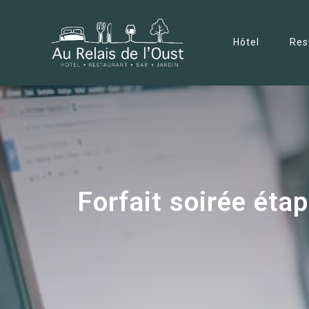
Hôtel
Res
Forfait soirée étap