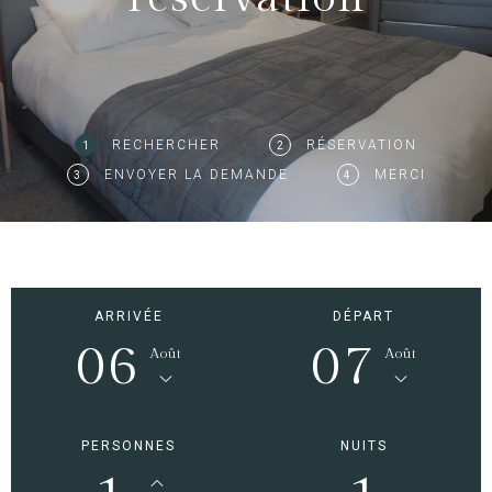
RECHERCHER
RÉSERVATION
1
2
ENVOYER LA DEMANDE
MERCI
3
4
ARRIVÉE
DÉPART
06
07
Août
Août
PERSONNES
NUITS